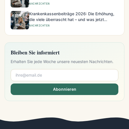
besonders betroffen sind
NACHRICHTEN
Krankenkassenbeiträge 2026: Die Erhöhung,
die viele überrascht hat – und was jetzt
möglich ist
NACHRICHTEN
Bleiben Sie informiert
Erhalten Sie jede Woche unsere neuesten Nachrichten.
Abonnieren