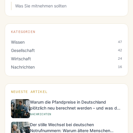
Was Sie mitnehmen sollten
KATEGORIEN
Wissen
47
Gesellschaft
42
Wirtschaft
24
Nachrichten
16
NEUESTE ARTIKEL
Warum die Pfandpreise in Deutschland
plötzlich neu berechnet werden – und was das
für den Alltag bedeutet
NACHRICHTEN
Der stille Wechsel bei deutschen
Notrufnummern: Warum ältere Menschen