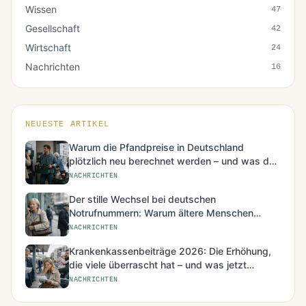
Wissen
47
Gesellschaft
42
Wirtschaft
24
Nachrichten
16
NEUESTE ARTIKEL
Warum die Pfandpreise in Deutschland
plötzlich neu berechnet werden – und was das
für den Alltag bedeutet
NACHRICHTEN
Der stille Wechsel bei deutschen
Notrufnummern: Warum ältere Menschen
besonders betroffen sind
NACHRICHTEN
Krankenkassenbeiträge 2026: Die Erhöhung,
die viele überrascht hat – und was jetzt
möglich ist
NACHRICHTEN