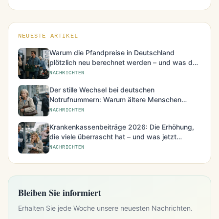
NEUESTE ARTIKEL
Warum die Pfandpreise in Deutschland
plötzlich neu berechnet werden – und was das
für den Alltag bedeutet
NACHRICHTEN
Der stille Wechsel bei deutschen
Notrufnummern: Warum ältere Menschen
besonders betroffen sind
NACHRICHTEN
Krankenkassenbeiträge 2026: Die Erhöhung,
die viele überrascht hat – und was jetzt
möglich ist
NACHRICHTEN
Bleiben Sie informiert
Erhalten Sie jede Woche unsere neuesten Nachrichten.