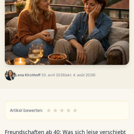
Lena Kirchhoff
·
30. avril 2026
(akt. 4. août 2026)
★
★
★
★
★
Artikel bewerten:
Freundschaften ab 40: Was sich leise verschiebt