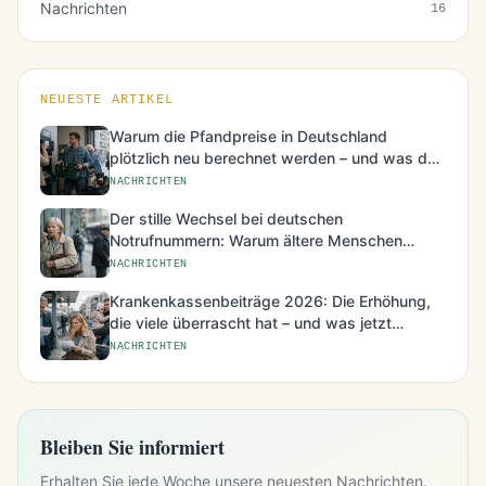
Nachrichten
16
NEUESTE ARTIKEL
Warum die Pfandpreise in Deutschland
plötzlich neu berechnet werden – und was das
für den Alltag bedeutet
NACHRICHTEN
Der stille Wechsel bei deutschen
Notrufnummern: Warum ältere Menschen
besonders betroffen sind
NACHRICHTEN
Krankenkassenbeiträge 2026: Die Erhöhung,
die viele überrascht hat – und was jetzt
möglich ist
NACHRICHTEN
Bleiben Sie informiert
Erhalten Sie jede Woche unsere neuesten Nachrichten.