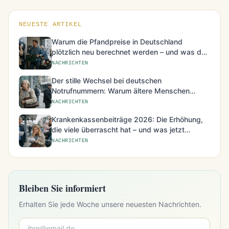
NEUESTE ARTIKEL
Warum die Pfandpreise in Deutschland
plötzlich neu berechnet werden – und was das
für den Alltag bedeutet
NACHRICHTEN
Der stille Wechsel bei deutschen
Notrufnummern: Warum ältere Menschen
besonders betroffen sind
NACHRICHTEN
Krankenkassenbeiträge 2026: Die Erhöhung,
die viele überrascht hat – und was jetzt
möglich ist
NACHRICHTEN
Bleiben Sie informiert
Erhalten Sie jede Woche unsere neuesten Nachrichten.