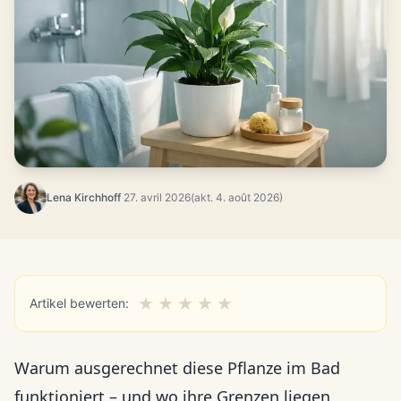
Lena Kirchhoff
·
27. avril 2026
(akt. 4. août 2026)
★
★
★
★
★
Artikel bewerten:
Warum ausgerechnet diese Pflanze im Bad
funktioniert – und wo ihre Grenzen liegen