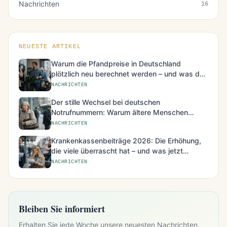
Nachrichten
16
NEUESTE ARTIKEL
Warum die Pfandpreise in Deutschland
plötzlich neu berechnet werden – und was das
für den Alltag bedeutet
NACHRICHTEN
Der stille Wechsel bei deutschen
Notrufnummern: Warum ältere Menschen
besonders betroffen sind
NACHRICHTEN
Krankenkassenbeiträge 2026: Die Erhöhung,
die viele überrascht hat – und was jetzt
möglich ist
NACHRICHTEN
Bleiben Sie informiert
Erhalten Sie jede Woche unsere neuesten Nachrichten.