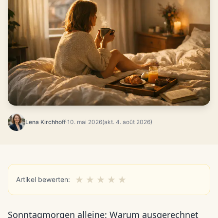
Lena Kirchhoff
·
10. mai 2026
(akt. 4. août 2026)
★
★
★
★
★
Artikel bewerten:
Sonntagmorgen alleine: Warum ausgerechnet