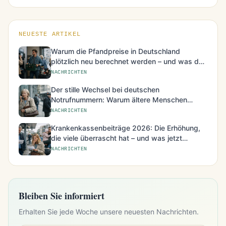
NEUESTE ARTIKEL
Warum die Pfandpreise in Deutschland
plötzlich neu berechnet werden – und was das
für den Alltag bedeutet
NACHRICHTEN
Der stille Wechsel bei deutschen
Notrufnummern: Warum ältere Menschen
besonders betroffen sind
NACHRICHTEN
Krankenkassenbeiträge 2026: Die Erhöhung,
die viele überrascht hat – und was jetzt
möglich ist
NACHRICHTEN
Bleiben Sie informiert
Erhalten Sie jede Woche unsere neuesten Nachrichten.