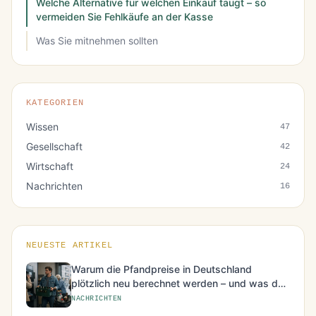
Welche Alternative für welchen Einkauf taugt – so
vermeiden Sie Fehlkäufe an der Kasse
Was Sie mitnehmen sollten
KATEGORIEN
Wissen
47
Gesellschaft
42
Wirtschaft
24
Nachrichten
16
NEUESTE ARTIKEL
Warum die Pfandpreise in Deutschland
plötzlich neu berechnet werden – und was das
für den Alltag bedeutet
NACHRICHTEN