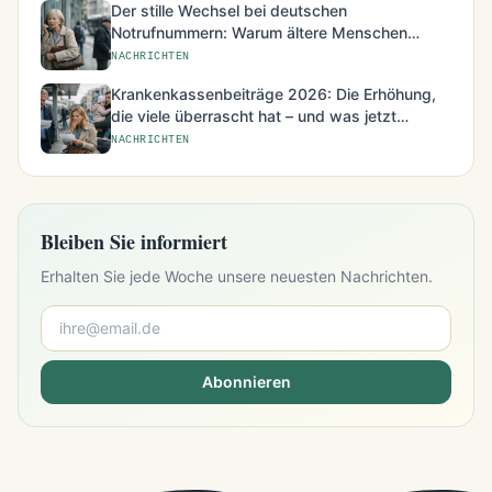
Der stille Wechsel bei deutschen
Notrufnummern: Warum ältere Menschen
besonders betroffen sind
NACHRICHTEN
Krankenkassenbeiträge 2026: Die Erhöhung,
die viele überrascht hat – und was jetzt
möglich ist
NACHRICHTEN
Bleiben Sie informiert
Erhalten Sie jede Woche unsere neuesten Nachrichten.
Abonnieren