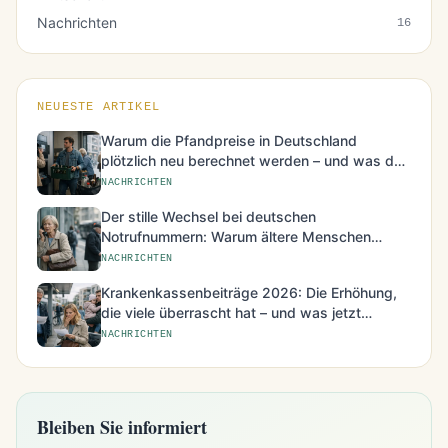
Nachrichten
16
NEUESTE ARTIKEL
Warum die Pfandpreise in Deutschland
plötzlich neu berechnet werden – und was das
für den Alltag bedeutet
NACHRICHTEN
Der stille Wechsel bei deutschen
Notrufnummern: Warum ältere Menschen
besonders betroffen sind
NACHRICHTEN
Krankenkassenbeiträge 2026: Die Erhöhung,
die viele überrascht hat – und was jetzt
möglich ist
NACHRICHTEN
Bleiben Sie informiert