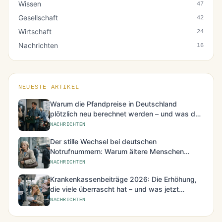
Wissen
47
Gesellschaft
42
Wirtschaft
24
Nachrichten
16
NEUESTE ARTIKEL
Warum die Pfandpreise in Deutschland
plötzlich neu berechnet werden – und was das
für den Alltag bedeutet
NACHRICHTEN
Der stille Wechsel bei deutschen
Notrufnummern: Warum ältere Menschen
besonders betroffen sind
NACHRICHTEN
Krankenkassenbeiträge 2026: Die Erhöhung,
die viele überrascht hat – und was jetzt
möglich ist
NACHRICHTEN