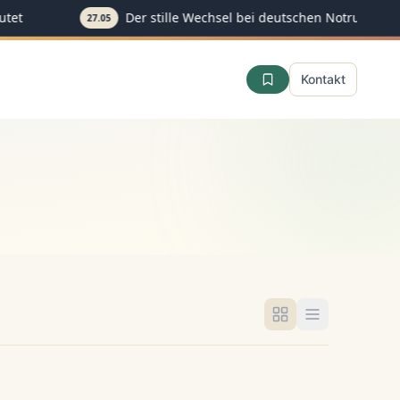
utet
Der stille Wechsel bei deutschen Notrufnum
27.05
Kontakt